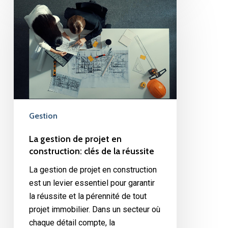
gestion
de
projet
en
construction:
clés
de
la
réussite
Gestion
La gestion de projet en
construction: clés de la réussite
La gestion de projet en construction
est un levier essentiel pour garantir
la réussite et la pérennité de tout
projet immobilier. Dans un secteur où
chaque détail compte, la