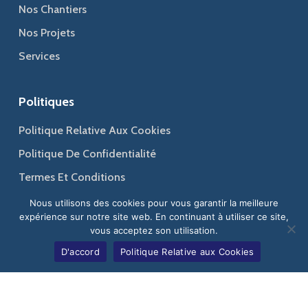
Nos Chantiers
Nos Projets
Services
Politiques
Politique Relative Aux Cookies
Politique De Confidentialité
Termes Et Conditions
Nous utilisons des cookies pour vous garantir la meilleure
expérience sur notre site web. En continuant à utiliser ce site,
vous acceptez son utilisation.
© 2026 Jaber Group - Bâtir l'excellence, ériger votre confiance.
D'accord
Politique Relative aux Cookies
Web Design
&
Web Development
by
Creative 4 All s.a.r.l.
facebook
pinterest
youtube
instagram
whatsapp