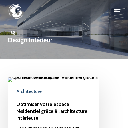
Skip
Menu
to
Close
main
Menu
content
Tag
Design Intérieur
Optimiser
votre
Architecture
espace
résidentiel
Optimiser votre espace
grâce
résidentiel grâce à l’architecture
intérieure
à
l’architecture