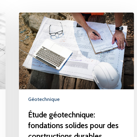
Étude
géotechnique:
fondations
solides
pour
des
constructions
durables
Géotechnique
Étude géotechnique:
fondations solides pour des
constructions durables