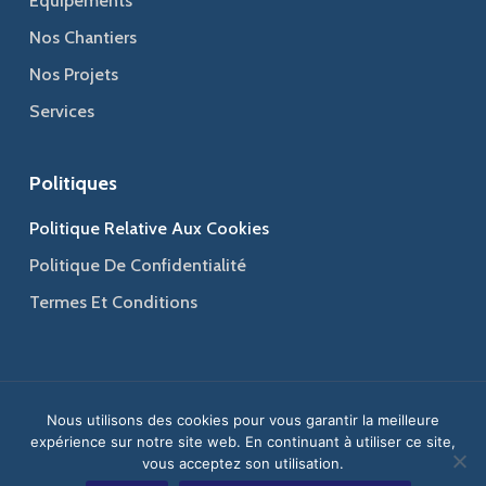
Equipements
Nos Chantiers
Nos Projets
Services
Politiques
Politique Relative Aux Cookies
Politique De Confidentialité
Termes Et Conditions
© 2026 Jaber Group - Bâtir l'excellence, ériger votre confiance.
Nous utilisons des cookies pour vous garantir la meilleure
expérience sur notre site web. En continuant à utiliser ce site,
Web Design
&
Web Development
by
Creative 4 All s.a.r.l.
vous acceptez son utilisation.