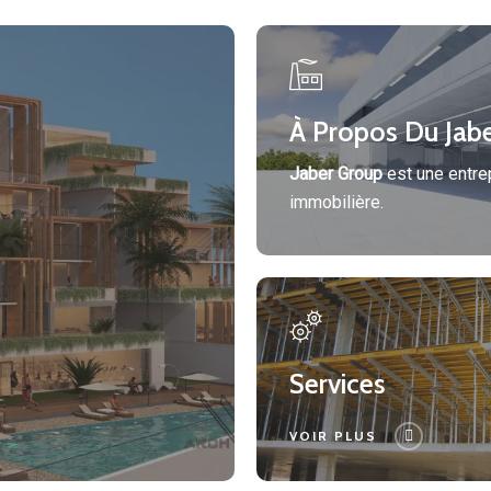
About
Jaber
Group
À Propos Du Jab
Jaber Group
est une entre
immobilière.
Services
Services
VOIR PLUS