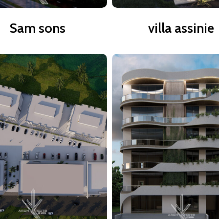
Sam
villa
Sam sons
villa assinie
sons
assinie
San
Mbadon
pedro
mall