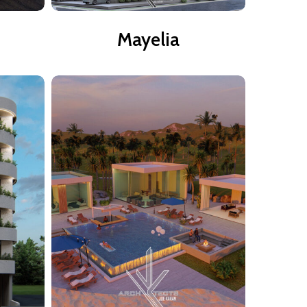
Mayelia
Mayelia
Ile
Boulay