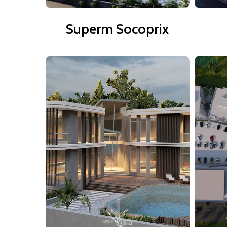
Superm
Superm Socoprix
Socoprix
Villa cocody