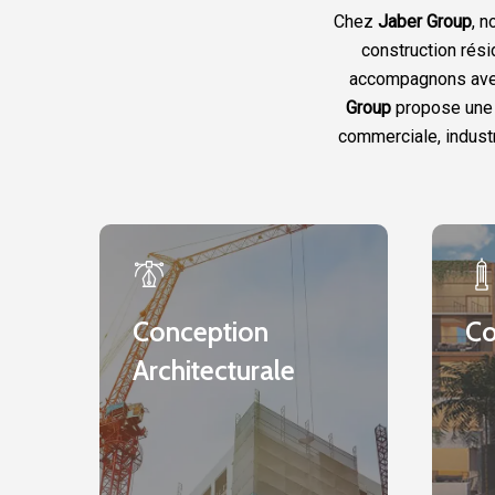
Chez
Jaber Group
, 
construction résid
accompagnons avec
Group
propose une g
commerciale, industri
Conception
Constru
Architecturale
Conception
Co
Architecturale