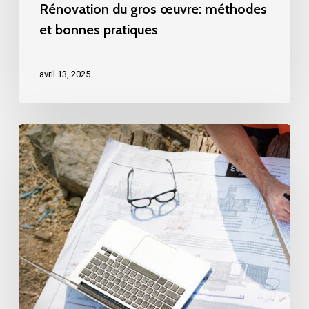
Rénovation du gros œuvre: méthodes
et bonnes pratiques
avril 13, 2025
Étude
géotechnique:
fondations
solides
pour
des
constructions
durables