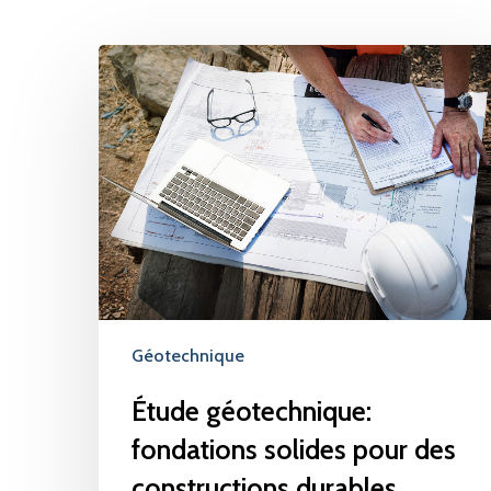
Étude
géotechnique:
fondations
solides
pour
des
constructions
durables
Géotechnique
Étude géotechnique:
fondations solides pour des
constructions durables