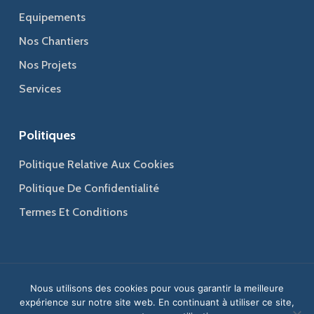
Equipements
Nos Chantiers
Nos Projets
Services
Politiques
Politique Relative Aux Cookies
Politique De Confidentialité
Termes Et Conditions
© 2026 Jaber Group - Bâtir l'excellence, ériger votre confiance.
Nous utilisons des cookies pour vous garantir la meilleure
expérience sur notre site web. En continuant à utiliser ce site,
Web Design
&
Web Development
by
Creative 4 All s.a.r.l.